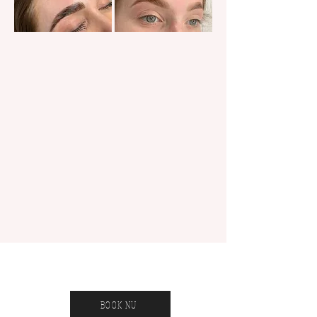
Lashlift
Få et FANTASTISK LOOK med et lashlift!
Et lashlift er et semi-permanent vippebuk som holder i 4-5
uger. Er til alle hvad enten du har lange eller korte vipper.
Giver en WOW-effekt. Vipperne bliver farvet(hvis man
ønsker) og plejet med organic luksus pleje, som giver en
nærende pleje og forynger, fugter og genopbygger.
Der må ikke anvendes mascara de første 24 timer efter
behandling og vipperne må heller ikke blive våde/fugtige
de første 24 timer. Det anbefales ikke at have makeup når
man kommer til behandling.
BOOK NU