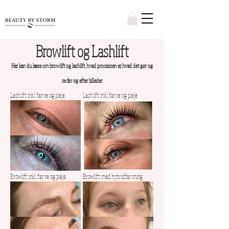
Browlift og Lashlift
Her kan du læse om browlift og lashlift, hvad
processen er, hvad
det gør og
se før og efter billeder
Lashlift inkl. farve og pleje
Lashlift inkl. farve og pleje
Browlift inkl. farve og pleje
Browlift med hybridfarvning