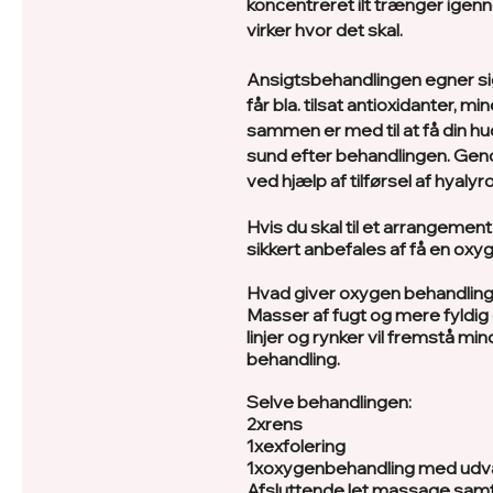
koncentreret ilt trænger ige
virker hvor det skal.
Ansigtsbehandlingen egner sig 
får bla. tilsat antioxidanter, mi
sammen er med til at få din hud
sund efter behandlingen. Ge
ved hjælp af tilførsel af hyaly
Hvis du skal til et arrangement 
sikkert anbefales af få en oxy
Hvad giver oxygen behandling
Masser af fugt og mere fyldig
linjer og rynker vil fremstå mi
behandling.
Selve behandlingen:
2xrens
1xexfolering
1xoxygenbehandling med udv
Afsluttende let massage sam