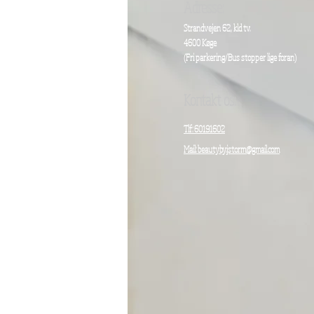
Adresse:
Strandvejen 62, kld tv.
4600 Køge
(Fri parkering/
Bus stopper lige foran)
Kontakt os:
Tlf: 60191602
Mail: beautyby.jstorm@gmail.com