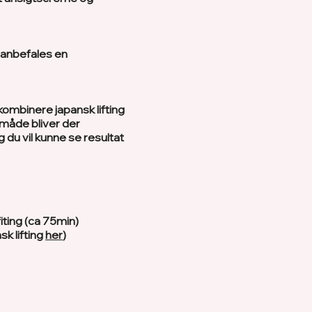
 anbefales en
kombinere japansk lifting
måde bliver der
 du vil kunne se resultat
ting (ca 75min)
k lifting
her
)