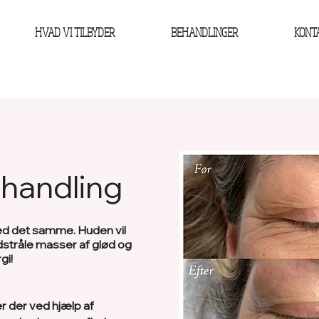
HVAD VI TILBYDER
BEHANDLINGER
KONT
handling
med det samme. Huden vil
dstråle masser af glød og
gi!
r der ved hjælp af