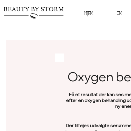
HJEM
OM
Oxygen be
Få et resultat der kan ses 
efter en oxygen behandling u
ny ener
Der tilføjes udvalgte serumme