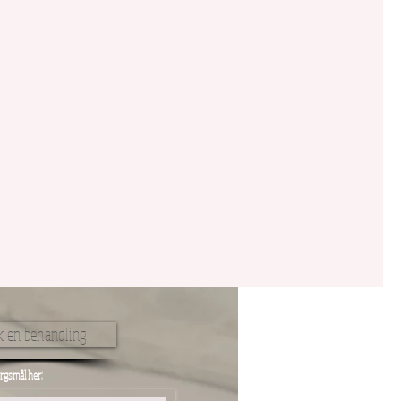
 en behandling
rgsmål her: