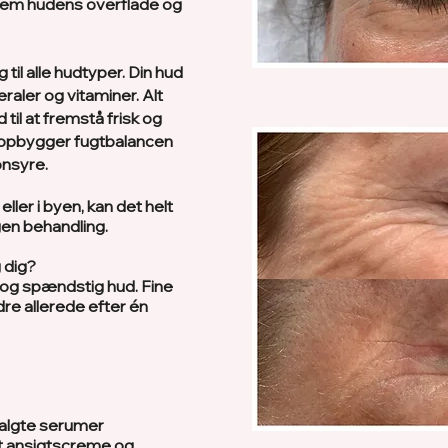
nnem hudens overflade og
til alle hudtyper. Din hud
neraler og vitaminer. Alt
 til at fremstå frisk og
nopbygger fugtbalancen
ronsyre.
eller i byen, kan det helt
gen behandling.
 dig?
 og spændstig hud. Fine
ndre allerede efter én
algte serumer
t ansigtscreme og