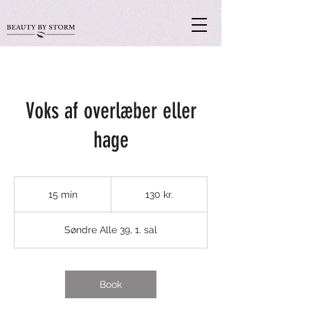
Voks af overlæber eller
hage
130
danske
15 min
1
130 kr.
kroner
5
m
Søndre Alle 39, 1. sal
i
n
Book