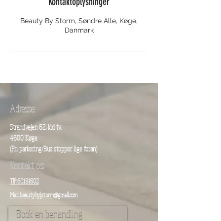
Kontaktoplysninger
Beauty By Storm, Søndre Alle, Køge,
Danmark
Adresse:
Strandvejen 62, kld tv.
4600 Køge
(Fri parkering/
Bus stopper lige foran)
Kontakt os:
Tlf: 60191602
Mail: beautyby.jstorm@gmail.com
Book en behandling