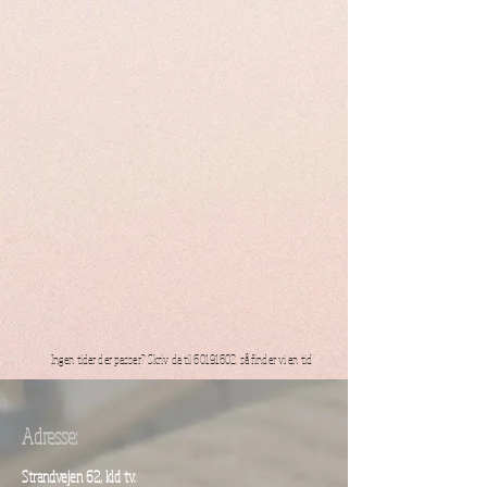
Ingen tider der passer? Skriv da til
60191602
, så finder vi en tid
Adresse:
Strandvejen 62, kld tv.