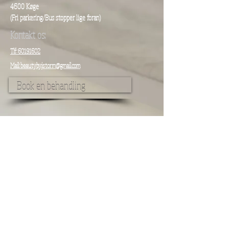
4600 Køge
(Fri parkering/
Bus stopper lige foran)
Kontakt os:
Tlf: 60191602
Mail: beautyby.jstorm@gmail.com
Book en behandling
Skriv gerne hvis du har nogle spørgsmål her: