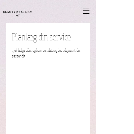
Planlæg din service
Tjek ledige tider, og book den dato og det tidspunkt, der
passer dig