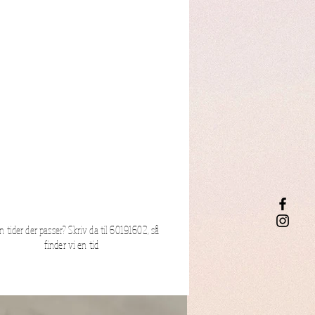
n tider der passer? Skriv da til 60191602, så
finder vi en tid