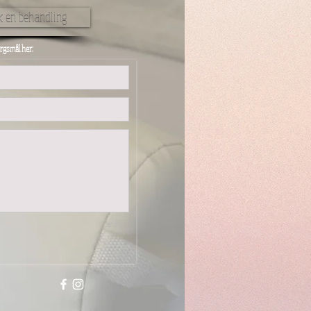
 en behandling
rgsmål her:
Send