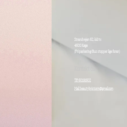
Adresse:
Strandvejen 62, kld tv.
4600 Køge
(Fri parkering/
Bus stopper lige foran)
Kontakt os:
Tlf: 60191602
Mail: beautyby.jstorm@gmail.com