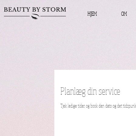
HJEM
OM
Planlæg din service
Tjek ledige tider, og book den dato og det tidspunk