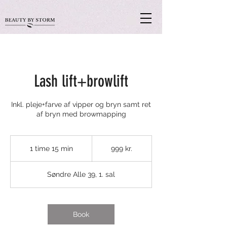
Lash lift+browlift
Inkl. pleje+farve af vipper og bryn samt ret
af bryn med browmapping
999
danske
1 time 15 min
1
999 kr.
kroner
t
i
Søndre Alle 39, 1. sal
m
1
5
m
Book
i
n