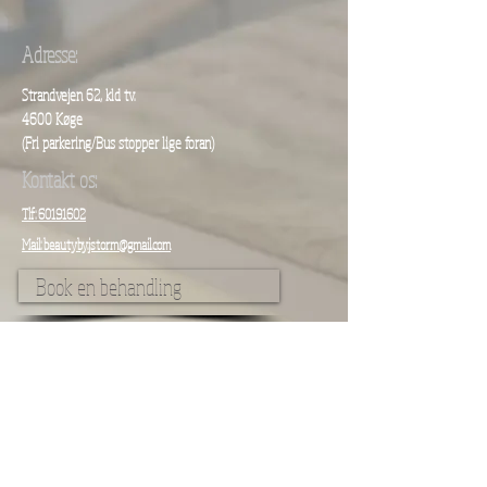
Adresse:
Strandvejen 62, kld tv.
4600 Køge
(Fri parkering/
Bus stopper lige foran)
Kontakt os:
Tlf: 60191602
Mail: beautyby.jstorm@gmail.com
Book en behandling
Skriv gerne hvis du har nogle spørgsmål her: