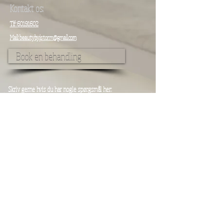
Kontakt os:
Tlf: 60191602
Mail: beautyby.jstorm@gmail.com
Book en behandling
Skriv gerne hvis du har nogle spørgsmål her:
Send