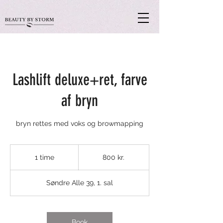
Lashlift deluxe+ret, farve
af bryn
bryn rettes med voks og browmapping
800
danske
1 time
1
800 kr.
kroner
t
i
Søndre Alle 39, 1. sal
m
Book